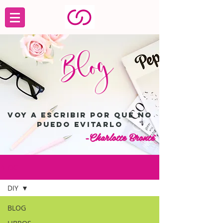
Blog
Blog
Voy a escribir por que no
puedo evitarlo
-Charlotte Brontë
BLOG
DIY
BLOG