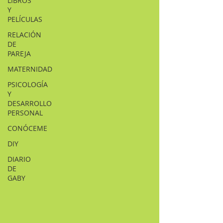
LIBROS
Y
PELÍCULAS
RELACIÓN
DE
PAREJA
MATERNIDAD
PSICOLOGÍA
Y
DESARROLLO
PERSONAL
CONÓCEME
DIY
DIARIO
DE
GABY