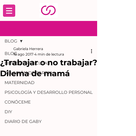
Entrada
BLOG
Gabriela Herrera
BLOG
16 ago 2017
4 min de lectura
¿Trabajar o no trabajar?
LIBROS Y PELÍCULAS
Dilema de mamá
RELACIÓN DE PAREJA
MATERNIDAD
PSICOLOGÍA Y DESARROLLO PERSONAL
CONÓCEME
DIY
DIARIO DE GABY