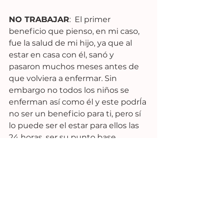
NO TRABAJAR
:  El primer 
beneficio que pienso, en mi caso, 
fue la salud de mi hijo, ya que al 
estar en casa con él, sanó y 
pasaron muchos meses antes de 
que volviera a enfermar. Sin 
embargo no todos los niños se 
enferman así como él y este podrÍa 
no ser un beneficio para ti, pero sí 
lo puede ser el estar para ellos las 
24 horas, ser su punto base 
durante todo el día y tener la 
flexibilidad de poder decidir sobre 
tu tiempo y tus actividades.
Ningún lado es mejor que el otro, 
ninguno es malo, simplemente 