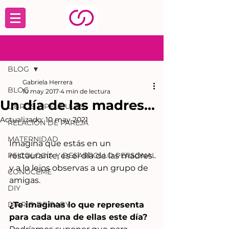
Entrada
BLOG
Gabriela Herrera
BLOG
10 may 2017
4 min de lectura
Un día de las madres...
LIBROS Y PELÍCULAS
Actualizado:
10 may 2021
RELACIÓN DE PAREJA
MATERNIDAD
Imagina que estás en un 
PSICOLOGÍA Y DESARROLLO PERSONAL
restaurante, es el día de las madres 
y a lo lejos observas a un grupo de 
CONÓCEME
amigas. 
DIY
DIARIO DE GABY
¿Te imaginas lo que representa 
para cada una de ellas este día? 