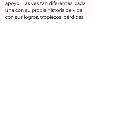
apoyo.  Las ves tan diferentes, cada 
una con su propia historia de vida, 
con sus logros, tropiezos, pérdidas, 
tratando de llevar las riendas de su 
vida y con su propia visión y sentir 
sobre el día de las madres.
Hoy felicito a la mía por ser la mejor 
versión de ella misma, a todas 
aquellas que lo intentamos día con 
día y mi cariño y respeto a todas 
las Lucías, Marianas, Saras, etc. que 
día con día creamos y mejoramos 
nuestra propia versión.
Besos, Gaby