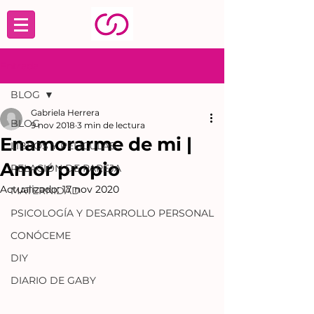
Entrada
BLOG
Gabriela Herrera
BLOG
9 nov 2018
3 min de lectura
Enamorarme de mi |
LIBROS Y PELÍCULAS
Amor propio
RELACIÓN DE PAREJA
Actualizado:
17 nov 2020
MATERNIDAD
PSICOLOGÍA Y DESARROLLO PERSONAL
CONÓCEME
DIY
DIARIO DE GABY