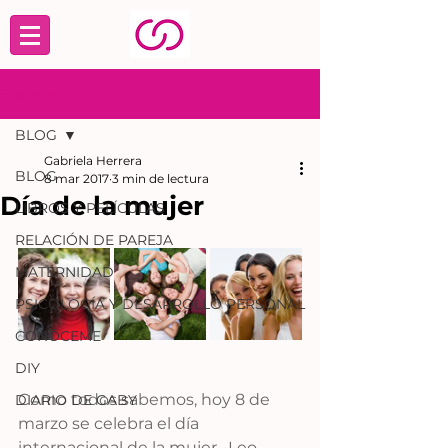
Entrada
BLOG
Gabriela Herrera
BLOG
8 mar 2017
3 min de lectura
Día de la mujer
LIBROS Y PELÍCULAS
RELACIÓN DE PAREJA
MATERNIDAD
PSICOLOGÍA Y DESARROLLO PERSONAL
CONÓCEME
DIY
Como todos sabemos, hoy 8 de 
DIARIO DE GABY
marzo se celebra el día 
internacional de la mujer.  Leo 