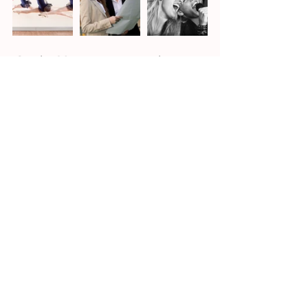
¡Gracias 
Maru
 por compartir e 
inspirarme con tus palabras para 
escribir esto!
PSICOLOGÍA Y DESARROLLO PERSONAL