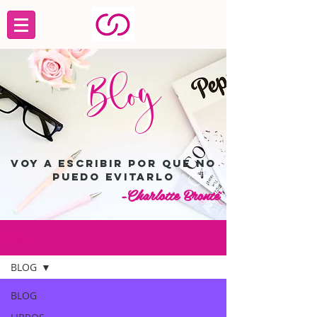
Blog
Blog
Voy a escribir por que no
puedo evitarlo
-Charlotte Brontë
BLOG
BLOG
BLOG