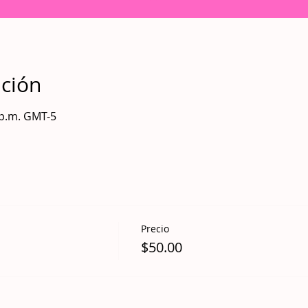
ación
0 p.m. GMT-5
Precio
$50.00