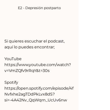
E2 - Depresión postparto
Si quieres escuchar el podcast, 
aquí lo puedes encontrar;
YouTube 
https://www.youtube.com/watch?
v=VmZQfv9rRqY&t=30s
Spotify 
https://open.spotify.com/episode/4f
Nvfxhe2agTDdPkLvx8dS?
si=-4A42Nv_QqWqrn_UcUv6nw