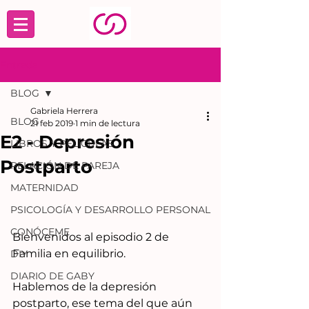
Entrada
BLOG
Gabriela Herrera
BLOG
21 feb 2019
1 min de lectura
E2 - Depresión
LIBROS Y PELÍCULAS
Postparto
RELACIÓN DE PAREJA
MATERNIDAD
PSICOLOGÍA Y DESARROLLO PERSONAL
CONÓCEME
Bienvenidos al episodio 2 de 
Familia en equilibrio.  
DIY
DIARIO DE GABY
Hablemos de la depresión 
postparto, ese tema del que aún 