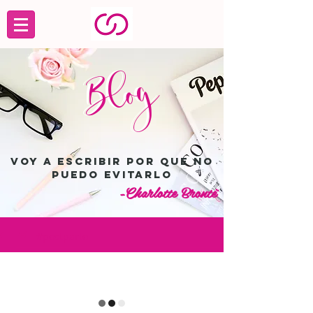
Blog
Blog
Voy a escribir por que no
puedo evitarlo
-Charlotte Brontë